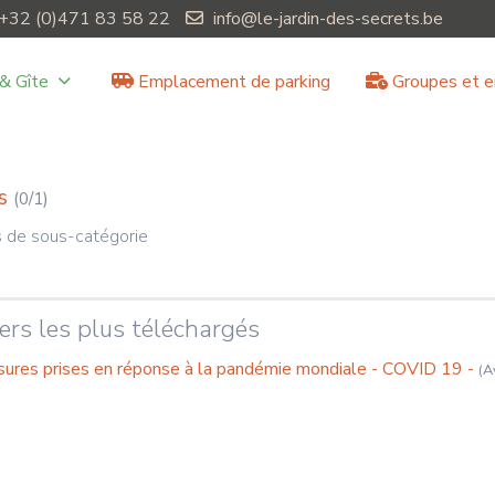
+32 (0)471 83 58 22
info@le-jardin-des-secrets.be
& Gîte
Emplacement de parking
Groupes et e
s
(0/1)
 de sous-catégorie
iers les plus téléchargés
ures prises en réponse à la pandémie mondiale - COVID 19 -
(A